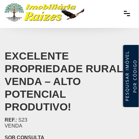
EXCELENTE
P
E
S
Q
U
I
S
A
R
I
M
V
E
L
P
O
R
C
Ó
D
I
G
Ó
O
PROPRIEDADE RURAL À
VENDA – ALTO
POTENCIAL
PRODUTIVO!
REF.:
S23
VENDA
SOB CONSULTA