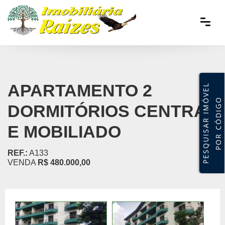
APARTAMENTO 2
P
E
S
Q
U
I
S
A
R
I
M
V
E
L
P
O
R
C
Ó
D
I
G
Ó
O
DORMITÓRIOS CENTRAL
E MOBILIADO
REF.:
A133
VENDA
R$ 480.000,00