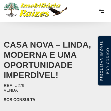
CASA NOVA – LINDA,
P
E
S
Q
U
I
S
A
R
I
M
V
E
L
P
O
R
C
Ó
D
I
G
Ó
O
MODERNA E UMA
OPORTUNIDADE
IMPERDÍVEL!
REF.:
U279
VENDA
SOB CONSULTA